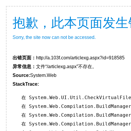
抱歉，此本页面发生
Sorry, the site now can not be accessed.
出错页面：
http://a.103f.com/articlexg.aspx?id=918585
异常信息：
文件“/articlexg.aspx”不存在。
Source:
System.Web
StackTrace:
   在 System.Web.UI.Util.CheckVirtualFile
   在 System.Web.Compilation.BuildManager
   在 System.Web.Compilation.BuildManager
   在 System.Web.Compilation.BuildManager