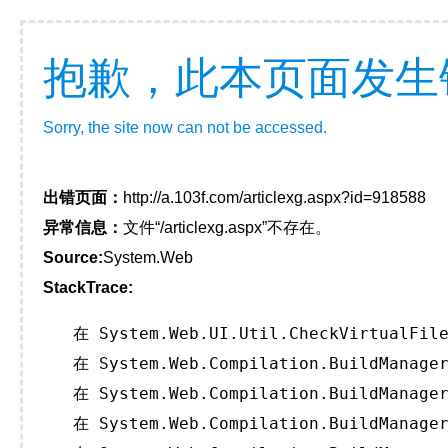
抱歉，此本页面发生
Sorry, the site now can not be accessed.
出错页面：
http://a.103f.com/articlexg.aspx?id=918588
异常信息：
文件“/articlexg.aspx”不存在。
Source:
System.Web
StackTrace:
   在 System.Web.UI.Util.CheckVirtualFile
   在 System.Web.Compilation.BuildManager
   在 System.Web.Compilation.BuildManager
   在 System.Web.Compilation.BuildManager