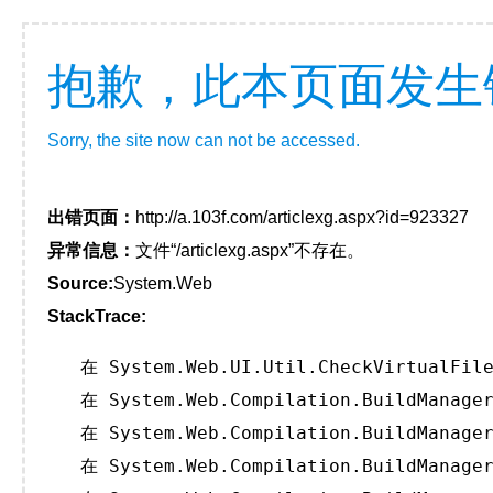
抱歉，此本页面发生
Sorry, the site now can not be accessed.
出错页面：
http://a.103f.com/articlexg.aspx?id=923327
异常信息：
文件“/articlexg.aspx”不存在。
Source:
System.Web
StackTrace:
   在 System.Web.UI.Util.CheckVirtualFile
   在 System.Web.Compilation.BuildManager
   在 System.Web.Compilation.BuildManager
   在 System.Web.Compilation.BuildManager