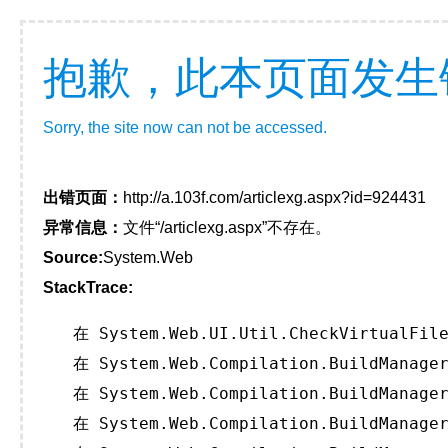
抱歉，此本页面发生
Sorry, the site now can not be accessed.
出错页面：
http://a.103f.com/articlexg.aspx?id=924431
异常信息：
文件“/articlexg.aspx”不存在。
Source:
System.Web
StackTrace:
   在 System.Web.UI.Util.CheckVirtualFile
   在 System.Web.Compilation.BuildManager
   在 System.Web.Compilation.BuildManager
   在 System.Web.Compilation.BuildManager