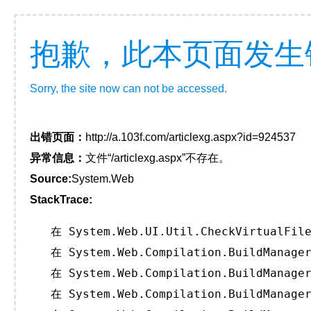
抱歉，此本页面发生
Sorry, the site now can not be accessed.
出错页面：
http://a.103f.com/articlexg.aspx?id=924537
异常信息：
文件“/articlexg.aspx”不存在。
Source:
System.Web
StackTrace:
   在 System.Web.UI.Util.CheckVirtualFile
   在 System.Web.Compilation.BuildManager
   在 System.Web.Compilation.BuildManager
   在 System.Web.Compilation.BuildManager