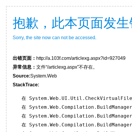
抱歉，此本页面发生
Sorry, the site now can not be accessed.
出错页面：
http://a.103f.com/articlexg.aspx?id=927049
异常信息：
文件“/articlexg.aspx”不存在。
Source:
System.Web
StackTrace:
   在 System.Web.UI.Util.CheckVirtualFile
   在 System.Web.Compilation.BuildManager
   在 System.Web.Compilation.BuildManager
   在 System.Web.Compilation.BuildManager