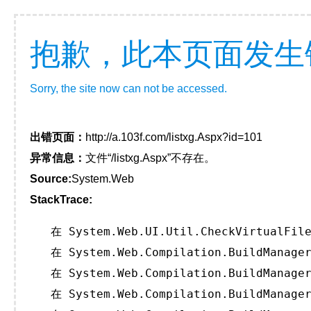
抱歉，此本页面发生
Sorry, the site now can not be accessed.
出错页面：
http://a.103f.com/listxg.Aspx?id=101
异常信息：
文件“/listxg.Aspx”不存在。
Source:
System.Web
StackTrace:
   在 System.Web.UI.Util.CheckVirtualFile
   在 System.Web.Compilation.BuildManager
   在 System.Web.Compilation.BuildManager
   在 System.Web.Compilation.BuildManager