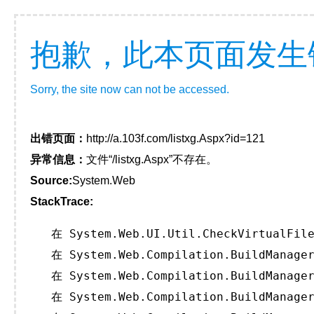
抱歉，此本页面发生
Sorry, the site now can not be accessed.
出错页面：
http://a.103f.com/listxg.Aspx?id=121
异常信息：
文件“/listxg.Aspx”不存在。
Source:
System.Web
StackTrace:
   在 System.Web.UI.Util.CheckVirtualFile
   在 System.Web.Compilation.BuildManager
   在 System.Web.Compilation.BuildManager
   在 System.Web.Compilation.BuildManager