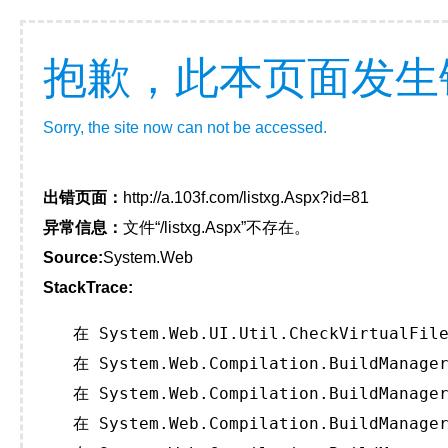
抱歉，此本页面发生
Sorry, the site now can not be accessed.
出错页面：
http://a.103f.com/listxg.Aspx?id=81
异常信息：
文件“/listxg.Aspx”不存在。
Source:
System.Web
StackTrace:
   在 System.Web.UI.Util.CheckVirtualFile
   在 System.Web.Compilation.BuildManager
   在 System.Web.Compilation.BuildManager
   在 System.Web.Compilation.BuildManager