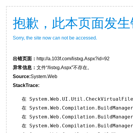
抱歉，此本页面发生
Sorry, the site now can not be accessed.
出错页面：
http://a.103f.com/listxg.Aspx?id=92
异常信息：
文件“/listxg.Aspx”不存在。
Source:
System.Web
StackTrace:
   在 System.Web.UI.Util.CheckVirtualFile
   在 System.Web.Compilation.BuildManager
   在 System.Web.Compilation.BuildManager
   在 System.Web.Compilation.BuildManager