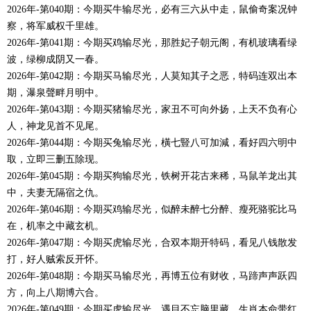
2026年-第040期：今期买牛输尽光，必有三六从中走，鼠偷奇案况钟
察，将军威权千里雄。
2026年-第041期：今期买鸡输尽光，那胜妃子朝元阁，有机玻璃看绿
波，绿柳成阴又一春。
2026年-第042期：今期买马输尽光，人莫知其子之恶，特码连双出本
期，瀑泉聲畔月明中。
2026年-第043期：今期买猪输尽光，家丑不可向外扬，上天不负有心
人，神龙见首不见尾。
2026年-第044期：今期买兔输尽光，橫七豎八可加減，看好四六明中
取，立即三删五除现。
2026年-第045期：今期买狗输尽光，铁树开花古来稀，马鼠羊龙出其
中，夫妻无隔宿之仇。
2026年-第046期：今期买鸡输尽光，似醉未醉七分醉、瘦死骆驼比马
在，机率之中藏玄机。
2026年-第047期：今期买虎输尽光，合双本期开特码，看见八钱散发
打，好人贼索反开怀。
2026年-第048期：今期买马输尽光，再博五位有财收，马蹄声声跃四
方，向上八期博六合。
2026年-第049期：今期买虎输尽光，遇目不忘脑里藏，生肖本命带红