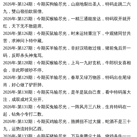
2026年-第124期：今期买狗输尽光，山崩地裂出圣人，特码走跳二六
九，雙山嶺伯欽留僧。
2026年-第125期：今期买猴输尽光，一精三通能发达，特码双开就开
红，天下无不散筵席。
2026年-第126期：今期买鼠输尽光，时来运转重注下，中观猪同甘共
苦，求神问卜特中藏。
2026年-第127期：今期买羊输尽光，非好汉唔敢过领，猪前兔后开一
码，反即杀头神鬼骂。
2026年-第128期：今期买猴输尽光，上马一九好玄机，牛郎织女喜相
会，非此即彼吵不停。
2026年-第129期：今期买羊输尽光，春草又绿万物苏，特码出在尾绿
肖，好心做了驴肝肺。
2026年-第130期：今期买马输尽光，是羊是鼠自己查，看中特码落大
注，成双成对又分开。
2026年-第131期：今期买兔输尽光，一阵风月三八秋，生肖特码在一
起，钻角小专打二数。
2026年-第132期：今期买鸡输尽光，胳膊扭不过大腿，蛇酒不是三十
九，运势流转到乙酉。
2026年-第133期：今期买猪输尽光。万马奔腾尘土扬。烧鸡杀牛一一