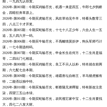
期，一九四九认你发。
2026年-第003期：今期买鸡输尽光，机遇一来是四五，牛郎七夕鹊桥
会，四暗狂奔草原上。
2026年-第004期：今期买虎输尽光，风吹草动见牛羊，特看头数零三
四，八点三十才开奖。
2026年-第005期：今期买蛇输尽光，十七十八正少年，六合人生一五
追，五八四六开一码。
2026年-第006期：今期买牛输尽光，不爲離情莫折伊，狗头军师巧计
谋，一七今期选特码。
2026年-第007期：今期买马输尽光，申金长生在何方，十二生肖是福
哥，二四出门七相送。
2026年-第008期：今期买鸡输尽光，良工不示人以朴，特肖就在前两
期，六七配七合本期。
2026年-第009期：今期买鼠输尽光，雄霸兽坛自称王，羊马猪虎猴有
特，二能否以独中特。
2026年-第010期：今期买兔输尽光，斬蔡陽兄弟釋疑，特有新改注意
柒，四望三五山水绿。
2026年-第011期：今期买蛇输尽光，农民视它家中宝，十二生肖要找
大，四七二八发大财。