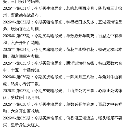
头，三门兴旺特码来。
2026年-第031期：今期买牛输尽光，若暗若明西冷月，陶恭祖三让徐
州，曹孟德在战吕布，
2026年-第032期：今期买猪输尽光，种得福田多又多，五湖四海该兄
弟、玩物丧志古时训。
2026年-第033期：今期买马输尽光，单数必开羊狗鸡，百忍之中有祥
和，六合开出百花地。
2026年-第034期：今期买猪输尽光，荷花兰李找竹花，特码定双出本
期，潮京圖庫有玄機。
2026年-第035期：今期买鼠输尽光，飘洋过海把名扬，特出双数六合
中，十五一十话你知。
2026年-第036期：今期买虎输尽光，一阵风月三八秋，羊角对牛山有
虎，钻角小专打二数。
2026年-第037期：今期买蛇输尽光。土山关公约三事，心猿止处诸缘
伏，劈破傍门见月明。
2026年-第038期：今期买牛输尽光，单数必开羊狗鸡，百忍之中有祥
和，六合开出百花地。
2026年-第039期：今期买鸡输尽光，倚香偎玉堪流连，猴头猴尾不要
买，皇帝身边大红人。