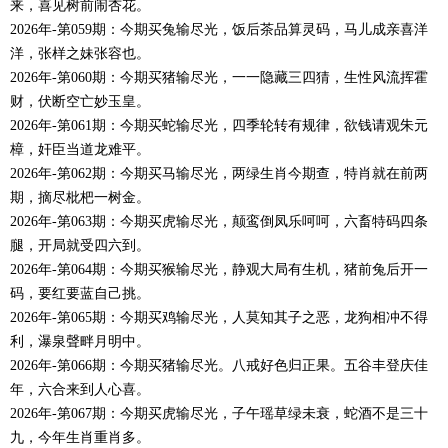
来，喜见树前闹杏花。
2026年-第059期：今期买兔输尽光，饭后茶品算灵码，马儿成亲喜洋
洋，张样之妹张容也。
2026年-第060期：今期买猪输尽光，一一隐藏三四猜，生性风流挥霍
财，伏断空亡妙玉皇。
2026年-第061期：今期买蛇输尽光，四季轮转有规律，欲钱请观朱元
樟，奸臣当道龙难平。
2026年-第062期：今期买马输尽光，两绿生肖今期查，特肖就在前两
期，摘尽枇杷一树金。
2026年-第063期：今期买虎输尽光，颠鸾倒凤乐呵呵，六畜特码四条
腿，开局就受四六到。
2026年-第064期：今期买猴输尽光，静观大局有生机，猪前兔后开一
码，要红要蓝自己挑。
2026年-第065期：今期买鸡输尽光，人莫知其子之恶，龙狗相冲不得
利，瀑泉聲畔月明中。
2026年-第066期：今期买猪输尽光。八戒好色归正果。五谷丰登庆佳
年，六合来到人心喜。
2026年-第067期：今期买虎输尽光，子午瑶草绿未衰，蛇酒不是三十
九，今年生肖重肖多。