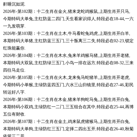
鼾睡沉如泥.
2026年-第102期：十二生肖在金火,猪来龙蛇鸡猴鼠,上期生肖开只马,
今期特码大单兔,主红防蓝二四门,天生看家识得人,特段必在18-44,一六
一九发萌芽.
2026年-第103期：十二生肖在土木,牛马看蛇兔鸡虎,上期生肖开白羊,
本期特码大单猪,主红防蓝三五门,三十叛离三二失,特段必在02-23,锁定
红珠能赢你.
2026年-第104期：十二生肖在木水,兔来羊鸡猴马猪,上期生肖开老猪,
本期特码大双鼠,主红防绿三五门,小鸟一排在远方,特段必在08-32,三来
四往马走位.
2026年-第105期：十二生肖在火木,龙来兔马蛇猪羊,上期生肖开老虎,
今期特码小单猴,主绿防蓝四五门,六水三山归镜里,特段必在27-46,彩民
转运好八字.
2026年-第106期：十二生肖在木金,猪来羊狗蛇马兔,上期生肖开白兔,
本期特码小双鸡,主绿防红一二门,三五组合在其中,特段必在25-44,再博
五位有财收.
2026年-第107期：十二生肖在金土,鸡来鼠虎猪猴马,上期生肖开白兔,
本期特码大单狗,主绿防红三五门,定择二四出五开,特段必在26-40,秋菊
依簇三二开.