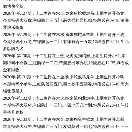
似快像个弦.
2026年-第127期：十二生肖在水土,龙来猪蛇猴鸡马,上期生肖开条龙,
今期特码大双虎,主绿防红三五门,高大强壮显肌肉,特段必在09-18,沧海
逐浪乐陶陶.
2026年-第129期：十二生肖在木水,鸡来狗蛇马羊鼠,上期生肖开只狗,
今期特码小双龙,主绿防蓝一二门,有缘有合一五数,特段必在02-15,生儿
多以陆为名.
2026年-第130期：十二生肖在土金,龙虎兔狗鸡猴,上期生肖开小牛,本
期特码小双猴,主红防绿一二门,笨脑想出笨办法,特段必在12-35,点石成
金有财收.
2026年-第131期：十二生肖在水金,狗来蛇猴马龙羊,上期生肖开小狗,
本期特码小单牛,主红防蓝四五门,四七妙手五回春,特段必在16-40,高大
强壮显肌肉.
2026年-第132期：十二生肖在木火,蛇来鼠狗龙鸡牛,上期生肖开条龙,
本期特码大双猪,主绿防红一三门,一四七五几时到,特段必在28-44,斗转
星移几春秋.
2026年-第133期：十二生肖在木金,龙来狗兔牛猴鸡,上期生肖开老鼠,
本期特码大双牛,主绿防红三五门,发财莫过一四七,特段必在35-47,一三