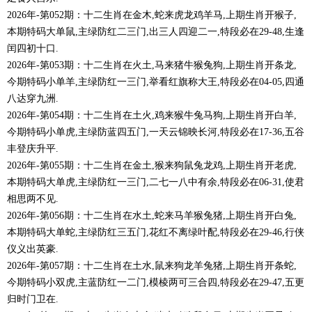
2026年-第052期：十二生肖在金木,蛇来虎龙鸡羊马,上期生肖开猴子,
本期特码大单鼠,主绿防红二三门,出三人四迎二一,特段必在29-48,生逢
闰四初十口.
2026年-第053期：十二生肖在火土,马来猪牛猴兔狗,上期生肖开条龙,
今期特码小单羊,主绿防红一三门,举看红旗称大王,特段必在04-05,四通
八达穿九洲.
2026年-第054期：十二生肖在土火,鸡来猴牛兔马狗,上期生肖开白羊,
今期特码小单虎,主绿防蓝四五门,一天云锦映长河,特段必在17-36,五谷
丰登庆升平.
2026年-第055期：十二生肖在金土,猴来狗鼠兔龙鸡,上期生肖开老虎,
本期特码大单虎,主绿防红一三门,二七一八中有余,特段必在06-31,使君
相思两不见.
2026年-第056期：十二生肖在水土,蛇来马羊猴兔猪,上期生肖开白兔,
本期特码大单蛇,主绿防红三五门,花红不离绿叶配,特段必在29-46,行侠
仪义出英豪.
2026年-第057期：十二生肖在土水,鼠来狗龙羊兔猪,上期生肖开条蛇,
今期特码小双虎,主蓝防红一二门,模棱两可三合四,特段必在29-47,五更
归时门卫在.