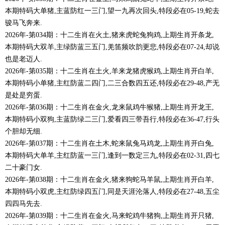
本期特码大单猪,主蓝防红一三门,望一九再次回头,特段必在05-19,蛇去
骏马飞奔来.
2026年-第034期：十二生肖在火土,猪来虎蛇兔狗鸡,上期生肖开条龙,
本期特码大双羊,主绿防蓝三五门,羌笛频吹韵更悲,特段必在07-24,却说
也是老迈人.
2026年-第035期：十二生肖在土火,羊来龙猪虎猴鸡,上期生肖开白羊,
本期特码小单猪,主红防蓝二四门,二三合数四五还,特段必在29-48,产无
是处是穷蛋.
2026年-第036期：十二生肖在金火,龙来鼠鸡牛猴猪,上期生肖开龙王,
本期特码小双狗,主蓝防绿二三门,爱看四三带吾行,特段必在36-47,行头
个胆却无细.
2026年-第037期：十二生肖在土木,蛇来鼠兔马鸡龙,上期生肖开白兔,
本期特码大单羊,主红防蓝一三门,逢到一数定三九,特段必在02-31,四七
二十豪门女.
2026年-第038期：十二生肖在金火,猪来狗蛇马羊鼠,上期生肖开白羊,
本期特码小双虎,主红防绿四五门,同是天涯沦落人,特段必在27-48,五尘
四四马先去.
2026年-第039期：十二生肖在金火,马来蛇鸡牛猪狗,上期生肖开只猪,