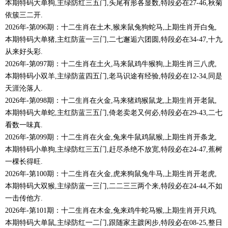
本期特码大单狗,主绿防红三五门,头尾有形各显数,特段必在27-46,秋菊
依簇三二开.
2026年-第096期：十二生肖在土木,猴来鼠兔狗蛇马,上期生肖开白兔,
本期特码大单猪,主红防蓝一三门,二七邂逅六团圆,特段必在34-47,十九
从来好头彩.
2026年-第097期：十二生肖在土火,马来鼠鸡牛猴狗,上期生肖三八虎,
本期特码小双羊,主绿防蓝四五门,老马识途有经验,特段必在12-34,同是
天涯沦落人.
2026年-第098期：十二生肖在火金,马来猪鸡猴鼠龙,上期生肖开老鼠,
本期特码大单蛇,主红防蓝三五门,倚老卖老又何必,特段必在29-43,二七
看数一味真.
2026年-第099期：十二生肖在火金,兔来牛鼠鸡鼠猴,上期生肖开条龙,
本期特码小单狗,主绿防红三五门,赶尽杀绝不放宽,特段必在24-47,蕉树
一棵长得旺.
2026年-第100期：十二生肖在火金,虎来狗鼠兔牛马,上期生肖开老虎,
本期特码大双猴,主绿防蓝一三门,二二三三两个来,特段必在24-44,不如
一击传他方.
2026年-第101期：十二生肖在木金,兔来鸡牛蛇马猴,上期生肖开只鸡,
本期特码大单鼠,主绿防红一二门,跟随家主踱闲步,特段必在08-25,整日