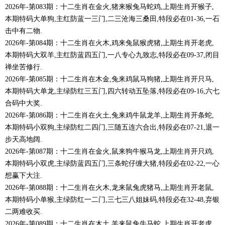
2026年-第083期：十二生肖在金火,猪来猴兔马蛇鸡,上期生肖开猴子,
本期特码大单狗,主红防蓝一三门,二三沧海三桑田,特段必在01-36,一石
击中有二物.
2026年-第084期：十二生肖在火木,鸡来兔鼠猴虎猪,上期生肖开老虎,
本期特码大双羊,主红防蓝四五门,一八专心九致志,特段必在09-37,闭目
禅坐苦修行.
2026年-第085期：十二生肖在木金,兔来鸡鼠马狗猪,上期生肖开只马,
本期特码大单龙,主绿防红三五门,四六转动五坠落,特段必在09-16,六七
合码中大奖.
2026年-第086期：十二生肖在火土,兔来鸡牛鼠龙羊,上期生肖开条蛇,
本期特码小双狗,主绿防红二四门,三随五连六合出,特段必在07-21,退一
步天高地阔.
2026年-第087期：十二生肖在金火,鼠来狗牛猴马龙,上期生肖开只鸡,
本期特码小双虎,主绿防蓝四五门,三条蛇仔缠大猪,特段必在02-22,一心
想赢下大注.
2026年-第088期：十二生肖在火木,龙来鼠兔虎猪马,上期生肖开老鼠,
本期特码小单猴,主绿防红一二门,三七三八姐妹码,特段必在32-48,弃银
二两难收买.
2026年-第089期：十二生肖在木土,羊来鼠兔牛马蛇,上期生肖开老虎,