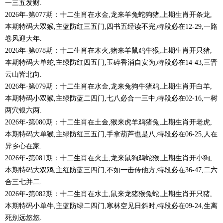
一三五发财.
2026年-第077期：十二生肖在水金,龙来羊兔蛇狗猪,上期生肖开条龙,
本期特码大双猴,主蓝防红三五门,四书五经读不完,特段必在12-29,一路
卷风迎大年.
2026年-第078期：十二生肖在木火,猪来羊鼠鸡牛猴,上期生肖开只猪,
本期特码大单蛇,主绿防红四五门,玉碎香消自安为,特段必在14-43,三晋
云山皆北向.
2026年-第079期：十二生肖在水金,龙来兔狗牛猪鸡,上期生肖开白羊,
本期特码小双猴,主绿防蓝二四门,七八必合一三中,特段必在02-16,一树
两穴银六两.
2026年-第080期：十二生肖在土金,猴来虎羊鸡猪兔,上期生肖开老虎,
本期特码大单猴,主绿防红三五门,手拿葫芦也是八,特段必在06-25,人在
异乡心在家.
2026年-第081期：十二生肖在火土,龙来鼠狗鸡蛇猴,上期生肖开小狗,
本期特码大双鸡,主红防蓝三四门,不如一击传他方,特段必在36-47,二六
合三七并二.
2026年-第082期：十二生肖在水土,鼠来龙猪猴兔蛇,上期生肖开只猪,
本期特码小单牛,主蓝防绿二四门,寒林空见日斜时,特段必在09-24,生离
死别远悠悠.