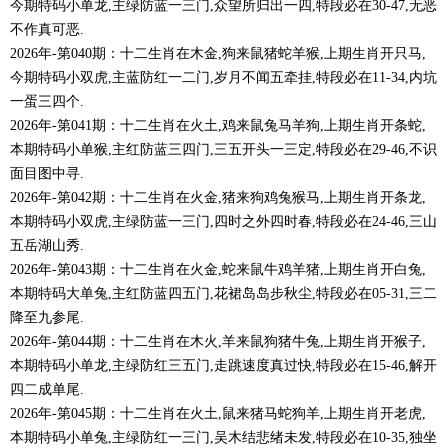
今期特码小单龙,主绿防蓝一三门,众望所归出一四,特段必在30-47,无恶
不作真可恶.
2026年-第040期：十二生肖在木金,狗来鼠猪蛇羊猴,上期生肖开只马,
今期特码小双虎,主蓝防红一二门,岁月不闻五牵挂,特段必在11-34,内坑
一蛋三四个.
2026年-第041期：十二生肖在火土,鸡来鼠兔马羊狗,上期生肖开条蛇,
本期特码小单猴,主红防蓝三四门,三五开头一三定,特段必在29-46,不识
面目图中寻.
2026年-第042期：十二生肖在火金,猪来狗鸡兔猴马,上期生肖开条龙,
本期特码小双虎,主绿防蓝一三门,四时之外四时春,特段必在24-46,三山
五岳湖山秀.
2026年-第043期：十二生肖在火金,蛇来鼠牛鸡羊猪,上期生肖开白兔,
本期特码大单兔,主红防蓝四五门,花裙岛岛步秋尘,特段必在05-31,三二
降至九参尾.
2026年-第044期：十二生肖在木火,羊来鼠狗猪牛兔,上期生肖开猴子,
本期特码小单龙,主绿防红三五门,走跳速度真过快,特段必在15-46,解开
四二成单尾.
2026年-第045期：十二生肖在火土,鼠来猪马蛇狗羊,上期生肖开老虎,
本期特码小单兔,主绿防红一三门,吴木结悲绪未发,特段必在10-35,独坐