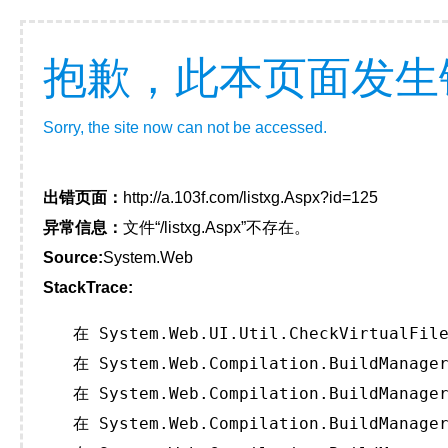
抱歉，此本页面发生
Sorry, the site now can not be accessed.
出错页面：
http://a.103f.com/listxg.Aspx?id=125
异常信息：
文件“/listxg.Aspx”不存在。
Source:
System.Web
StackTrace:
   在 System.Web.UI.Util.CheckVirtualFile
   在 System.Web.Compilation.BuildManager
   在 System.Web.Compilation.BuildManager
   在 System.Web.Compilation.BuildManager