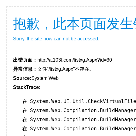
抱歉，此本页面发生
Sorry, the site now can not be accessed.
出错页面：
http://a.103f.com/listxg.Aspx?id=30
异常信息：
文件“/listxg.Aspx”不存在。
Source:
System.Web
StackTrace:
   在 System.Web.UI.Util.CheckVirtualFile
   在 System.Web.Compilation.BuildManager
   在 System.Web.Compilation.BuildManager
   在 System.Web.Compilation.BuildManager